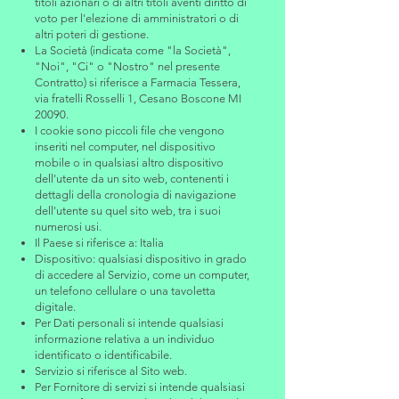
titoli azionari o di altri titoli aventi diritto di
voto per l'elezione di amministratori o di
altri poteri di gestione.
La Società (indicata come "la Società",
"Noi", "Ci" o "Nostro" nel presente
Contratto) si riferisce a Farmacia Tessera,
via fratelli Rosselli 1, Cesano Boscone MI
20090.
I cookie sono piccoli file che vengono
inseriti nel computer, nel dispositivo
mobile o in qualsiasi altro dispositivo
dell'utente da un sito web, contenenti i
dettagli della cronologia di navigazione
dell'utente su quel sito web, tra i suoi
numerosi usi.
Il Paese si riferisce a: Italia
Dispositivo: qualsiasi dispositivo in grado
di accedere al Servizio, come un computer,
un telefono cellulare o una tavoletta
digitale.
Per Dati personali si intende qualsiasi
informazione relativa a un individuo
identificato o identificabile.
Servizio si riferisce al Sito web.
Per Fornitore di servizi si intende qualsiasi