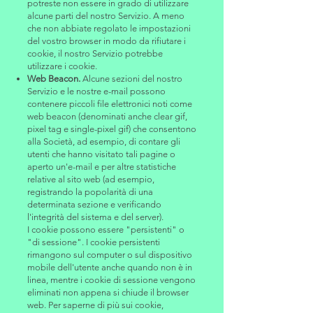
potreste non essere in grado di utilizzare
alcune parti del nostro Servizio. A meno
che non abbiate regolato le impostazioni
del vostro browser in modo da rifiutare i
cookie, il nostro Servizio potrebbe
utilizzare i cookie.
Web Beacon.
Alcune sezioni del nostro
Servizio e le nostre e-mail possono
contenere piccoli file elettronici noti come
web beacon (denominati anche clear gif,
pixel tag e single-pixel gif) che consentono
alla Società, ad esempio, di contare gli
utenti che hanno visitato tali pagine o
aperto un'e-mail e per altre statistiche
relative al sito web (ad esempio,
registrando la popolarità di una
determinata sezione e verificando
l'integrità del sistema e del server).
I cookie possono essere "persistenti" o
"di sessione". I cookie persistenti
rimangono sul computer o sul dispositivo
mobile dell'utente anche quando non è in
linea, mentre i cookie di sessione vengono
eliminati non appena si chiude il browser
web. Per saperne di più sui cookie,