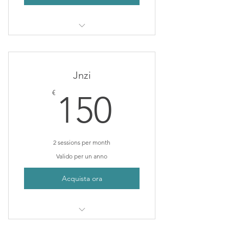
Perfect for monthly maintenance
patients
Save $10
Jnzi
150€
€
150
2 sessions per month
Valido per un anno
Acquista ora
Great for recovery phase of your